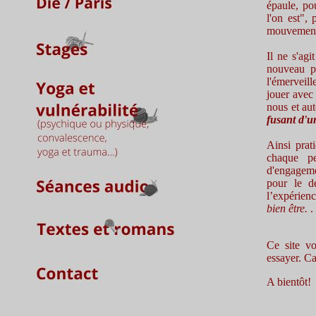
épaule, p
l'on est",
mouvement,
Il ne s'ag
nouveau pr
l'émerveil
jouer avec 
nous et au
fusant d'u
Ainsi prat
chaque pe
d'engageme
pour le d
l’expérienc
bien être.
.
Ce site vo
essayer. Ca
A bientôt!