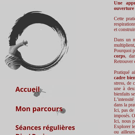
Une appr
ouverture 
Cette prat
respiration
et construi
Dans un mo
multiplien
Pourquoi pa
corps
, da
Retrouver c
Pratiqué a
cadre bien
stress, de 
une à deux
bienfaits s
L’intensité
dans la pra
Ici, pas de
imposés. On
Ici, nous 
Explorer l
ou ailleur